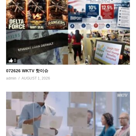
0
072626 WKTV 핫이슈
admin
AUGUST 1, 2026