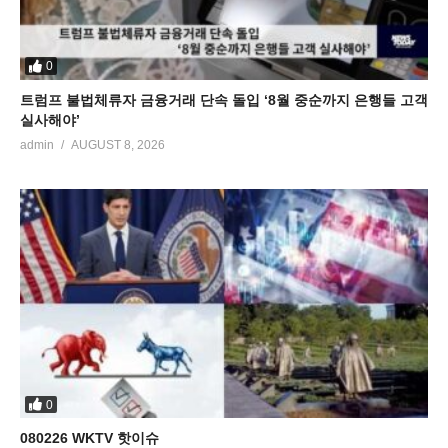
0
트럼프 불법체류자 금융거래 단속 돌입 ‘8월 중순까지 은행들 고객
실사해야’
admin
AUGUST 8, 2026
0
080226 WKTV 핫이슈