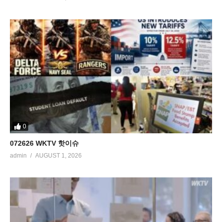
0
072626 WKTV 핫이슈
admin
AUGUST 1, 2026