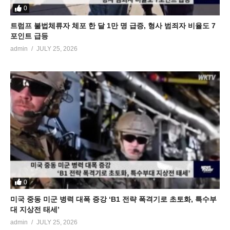
0
트럼프 불법체류자 체포 한 달 1만 명 급증, 형사 범죄자 비율도 7
포인트 급등
admin
JULY 25, 2026
0
미국 중동 미군 병력 대폭 증강 ‘B1 전략 폭격기로 초토화, 특수부
대 지상전 태세’
admin
JULY 25, 2026