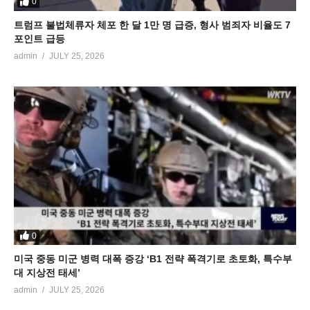
0
트럼프 불법체류자 체포 한 달 1만 명 급증, 형사 범죄자 비율도 7
포인트 급등
admin
JULY 25, 2026
0
미국 중동 미군 병력 대폭 증강 ‘B1 전략 폭격기로 초토화, 특수부
대 지상전 태세’
admin
JULY 25, 2026