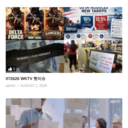
0
072626 WKTV 핫이슈
admin
AUGUST 1, 2026