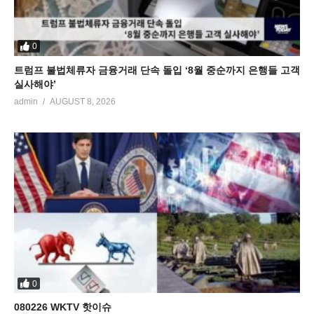
0
트럼프 불법체류자 금융거래 단속 돌입 ‘8월 중순까지 은행들 고객
실사해야’
admin
AUGUST 8, 2026
0
080226 WKTV 핫이슈