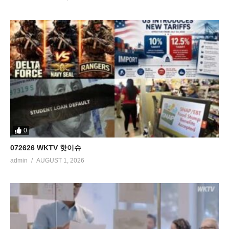
0
072626 WKTV 핫이슈
admin
AUGUST 1, 2026