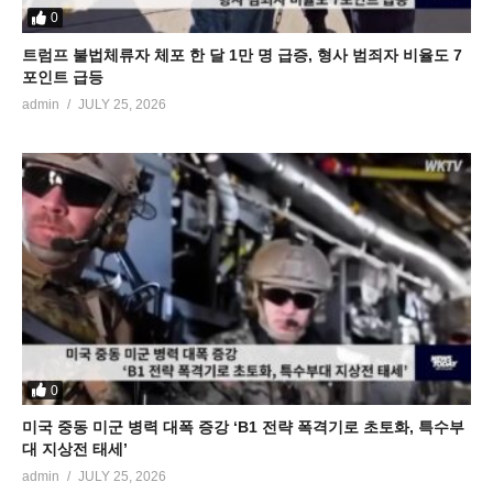
0
트럼프 불법체류자 체포 한 달 1만 명 급증, 형사 범죄자 비율도 7
포인트 급등
admin
JULY 25, 2026
0
미국 중동 미군 병력 대폭 증강 ‘B1 전략 폭격기로 초토화, 특수부
대 지상전 태세’
admin
JULY 25, 2026