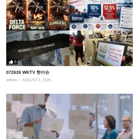
0
072626 WKTV 핫이슈
admin
AUGUST 1, 2026