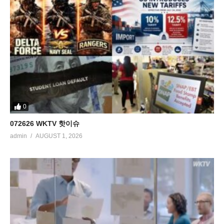
0
072626 WKTV 핫이슈
admin
AUGUST 1, 2026