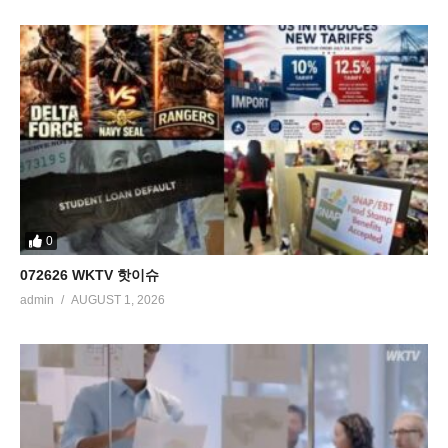
0
072626 WKTV 핫이슈
admin
AUGUST 1, 2026