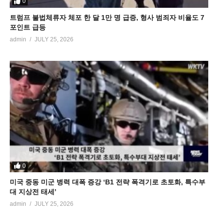
0
트럼프 불법체류자 체포 한 달 1만 명 급증, 형사 범죄자 비율도 7
포인트 급등
admin
JULY 25, 2026
0
미국 중동 미군 병력 대폭 증강 ‘B1 전략 폭격기로 초토화, 특수부
대 지상전 태세’
admin
JULY 25, 2026