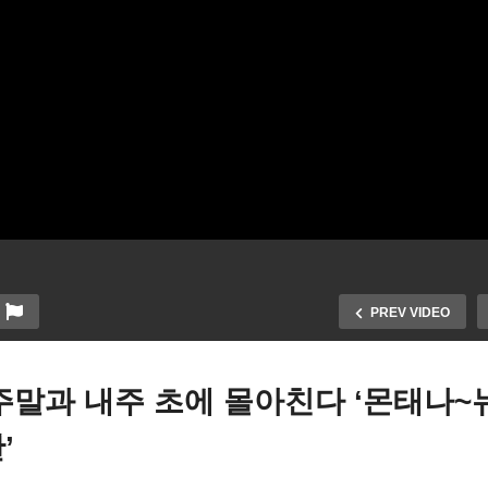
PREV VIDEO
주말과 내주 초에 몰아친다 ‘몬태나~
’
화 경선 개막 사흘전 ‘헤일리
미국 북극 한파 주말과 내주
차한 크리스티 도움받아 트
에 몰아친다 ‘몬태나~뉴욕 