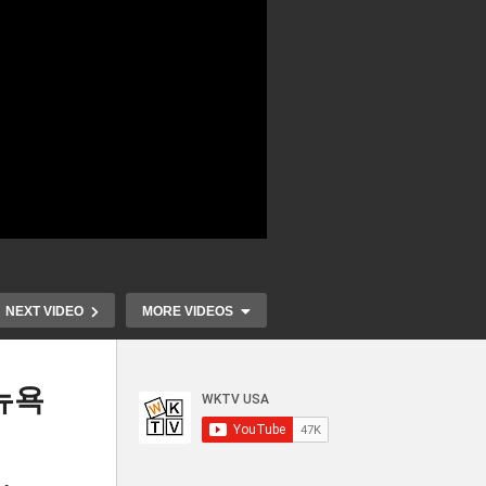
NEXT VIDEO
MORE VIDEOS
뉴욕
 초
바이든 1만 2천달러 이하 학자
미국 자동차 
북
융자금 10년 상환시 잔액 즉각
무 오른다 ‘연