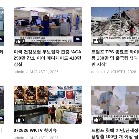
0
0
공화
미국 건강보험 무보험자 급증 ‘ACA
트럼프 TPS 종료로 하이
290만 감소 이어 메디케이드 410만
등 130만 명 출국령 ‘3
상실’
란 시작’
admin
AUGUST 1, 2026
admin
AUGUST 1, 2026
0
0
이
072626 WKTV 핫이슈
트럼프 첫해 이민,관세정
용창출 100만 개 이상 
admin
AUGUST 1, 2026