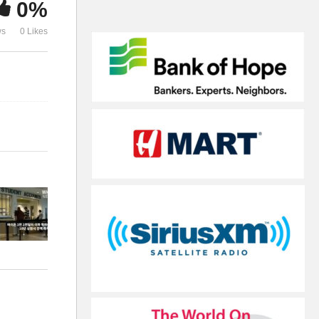
0%
탕감
배 더 인상’
ws
0 Likes