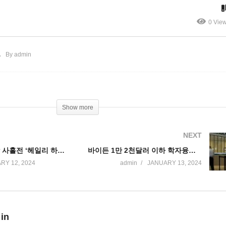
프 대항마 되나’
부 기록적 혹한’
0 Vie
By admin
Show more
NEXT
공화 경선 개막 사흘전 ‘헤일리 하차한 크리스티 도움받아 트럼프 대항마 되나’
바이든 1만 2천달러 이하 학자융자금 10년 상환시 잔액 즉각 탕감
RY 12, 2024
admin
JANUARY 13, 2024
 in