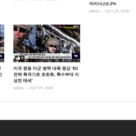
마이너스0.2%
admin
JULY 25, 2026
0
만
미국 중동 미군 병력 대폭 증강 ‘B1
인
전략 폭격기로 초토화, 특수부대 지
상전 태세’
admin
JULY 25, 2026