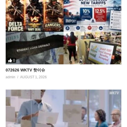
0
072626 WKTV 핫이슈
admin
AUGUST 1, 2026