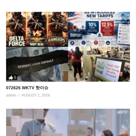
0
072626 WKTV 핫이슈
admin
AUGUST 1, 2026