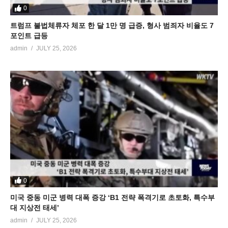
0
트럼프 불법체류자 체포 한 달 1만 명 급증, 형사 범죄자 비율도 7
포인트 급등
admin
JULY 25, 2026
0
미국 중동 미군 병력 대폭 증강 ‘B1 전략 폭격기로 초토화, 특수부
대 지상전 태세’
admin
JULY 25, 2026