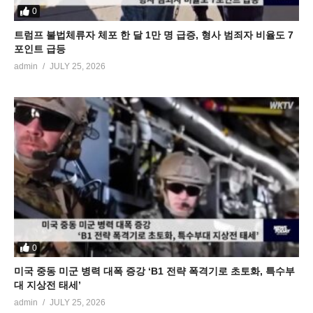
0
트럼프 불법체류자 체포 한 달 1만 명 급증, 형사 범죄자 비율도 7
포인트 급등
admin
JULY 25, 2026
0
미국 중동 미군 병력 대폭 증강 ‘B1 전략 폭격기로 초토화, 특수부
대 지상전 태세’
admin
JULY 25, 2026