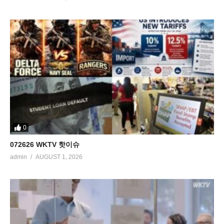
0
072626 WKTV 핫이슈
admin
AUGUST 1, 2026