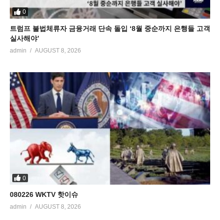
0
트럼프 불법체류자 금융거래 단속 돌입 ‘8월 중순까지 은행들 고객
실사해야’
admin
AUGUST 8, 2026
0
080226 WKTV 핫이슈
admin
AUGUST 8, 2026