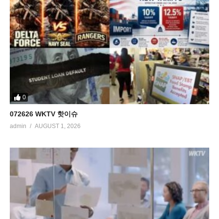
0
072626 WKTV 핫이슈
admin
AUGUST 1, 2026