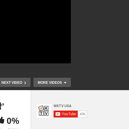
NEXT VIDEO
MORE VIDEOS
’
0%
료
주택 모기지 이자율 6% 육박
미국 냉난방,
 업
‘14년만에 최고치, 주택거래
가구당 최대 