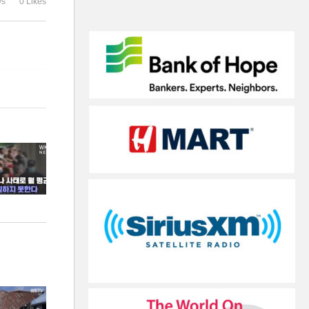
ws
0 Likes
더 냉각’
다