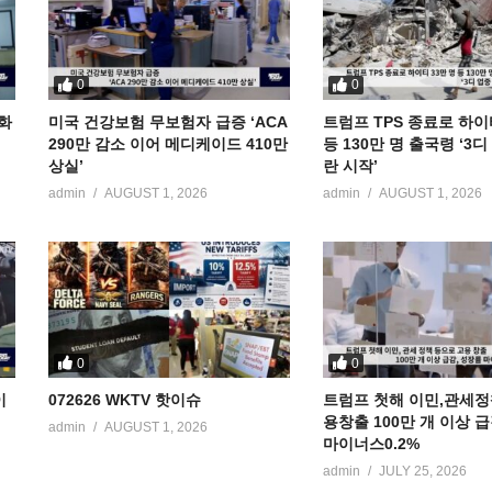
0
0
공화
미국 건강보험 무보험자 급증 ‘ACA
트럼프 TPS 종료로 하이
290만 감소 이어 메디케이드 410만
등 130만 명 출국령 ‘3
상실’
란 시작’
admin
AUGUST 1, 2026
admin
AUGUST 1, 2026
0
0
이
072626 WKTV 핫이슈
트럼프 첫해 이민,관세정
용창출 100만 개 이상 
admin
AUGUST 1, 2026
마이너스0.2%
admin
JULY 25, 2026