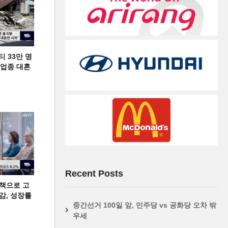
티 33만 명
디 업종 대혼
Recent Posts
책으로 고
급감, 성장률
중간선거 100일 앞, 민주당 vs 공화당 오차 밖
우세