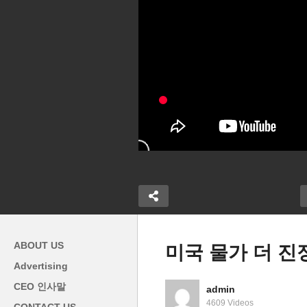
ABOUT US
미국 물가 더 진정될
Advertising
소비자 물가
미국주택시장 어디로 가나 ‘모
메
CEO 인사말
admin
화 ‘물가잡기
기지 이자율 6% 넘어 신청 급
년
4609 Videos