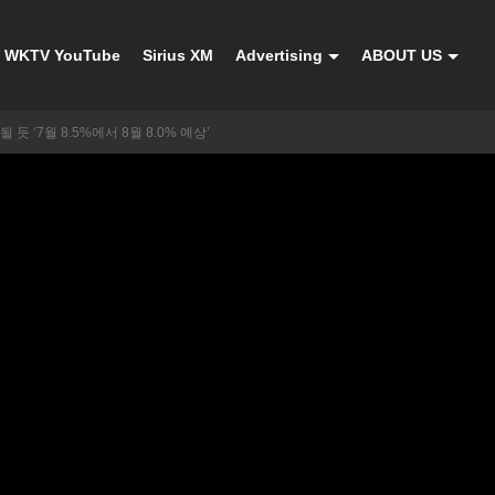
WKTV YouTube
Sirius XM
Advertising
ABOUT US
 듯 ‘7월 8.5%에서 8월 8.0% 예상’