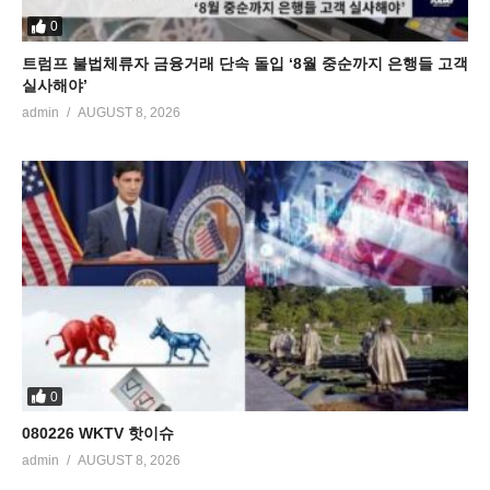
0
트럼프 불법체류자 금융거래 단속 돌입 ‘8월 중순까지 은행들 고객
실사해야’
admin
AUGUST 8, 2026
0
080226 WKTV 핫이슈
admin
AUGUST 8, 2026