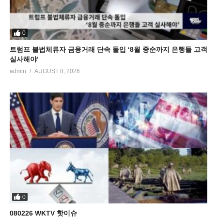
0
트럼프 불법체류자 금융거래 단속 돌입 ‘8월 중순까지 은행들 고객
실사해야’
admin
AUGUST 8, 2026
0
080226 WKTV 핫이슈