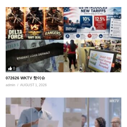
0
072626 WKTV 핫이슈
admin
AUGUST 1, 2026