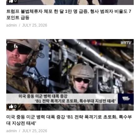
0
트럼프 불법체류자 체포 한 달 1만 명 급증, 형사 범죄자 비율도 7
포인트 급등
admin
JULY 25, 2026
0
미국 중동 미군 병력 대폭 증강 ‘B1 전략 폭격기로 초토화, 특수부
대 지상전 태세’
admin
JULY 25, 2026