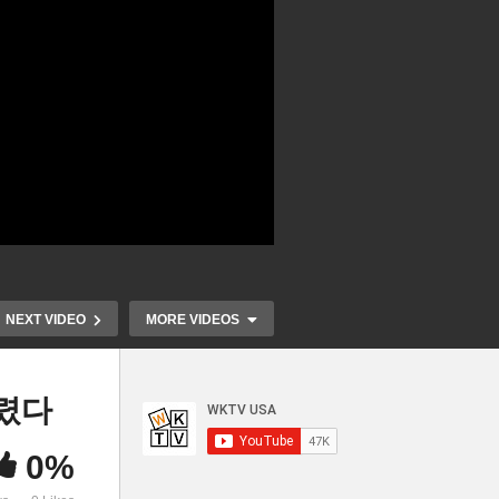
NEXT VIDEO
MORE VIDEOS
내렸다
0%
공화 하원 ‘논란 일으킨 민주의
IRS 팬더믹
외식
원들 외교,정보위에서 축출한
혜자들 1200