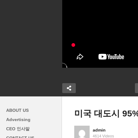
ABOUT US
미국 대도시 95
Advertising
미국 일자리 냉각 ‘잡 오프닝
CEO 인사말
admin
879만개, 채용 550만, 퇴직
‘
4614 Videos