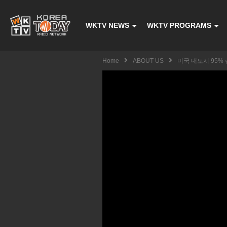
WKTV NEWS
WKTV PROGRAMS
Home
ABOUT US
미국 대도시 95%