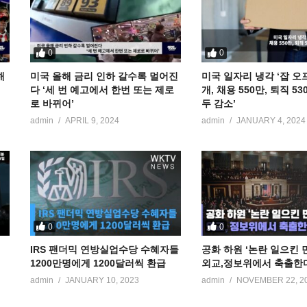
0
0
해
미국 올해 금리 인하 갈수록 멀어진
미국 일자리 냉각 ‘잡 오
다 ‘세 번 예고에서 한번 또는 제로
개, 채용 550만, 퇴직 5
로 바뀌어’
두 감소’
admin
APRIL 9, 2024
admin
JANUARY 4, 2024
0
0
IRS 팬더믹 연방실업수당 수혜자들
공화 하원 ‘논란 일으킨
1200만명에게 1200달러씩 환급
외교,정보위에서 축출한
admin
JANUARY 10, 2023
admin
NOVEMBER 22, 2