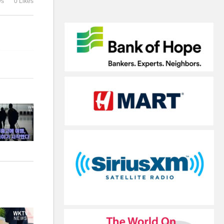
ws
0 Likes
다’
러씩 환급