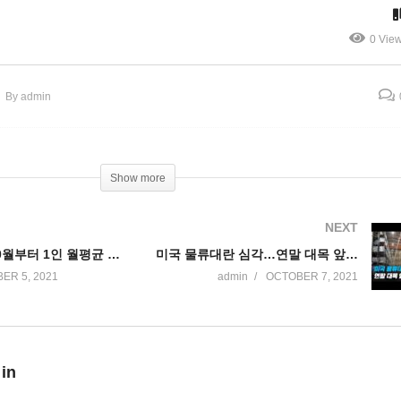
로 연방정부 셧다운 없다
서류 미비자 추방 안 된다
0 Vie
By admin
Show more
NEXT
푸드 스탬프 10월부터 1인 월평균 36달러, 27% 대폭 올랐다
미국 물류대란 심각…연말 대목 앞두고 “팔 물건이 없다”
ER 5, 2021
admin
OCTOBER 7, 2021
 in