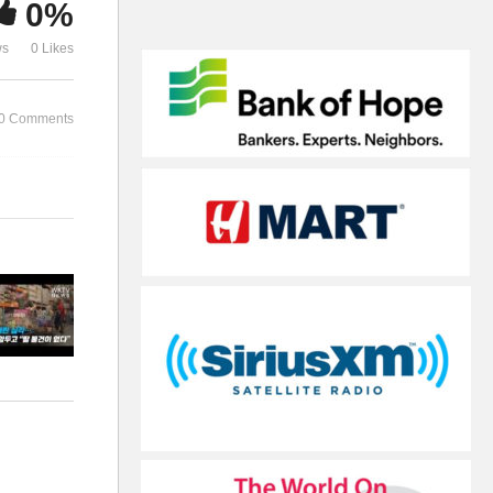
0%
‘극적 반전되나’
러 안팎으로
ws
0 Likes
0 Comments