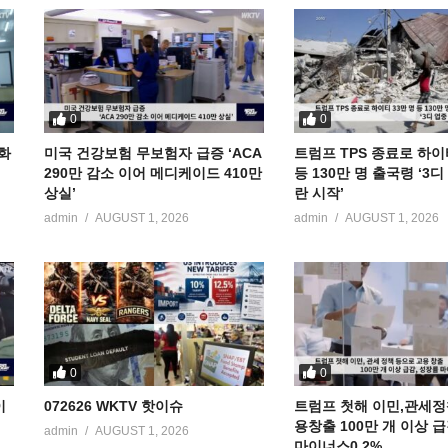
0
0
공화
미국 건강보험 무보험자 급증 ‘ACA
트럼프 TPS 종료로 하이
290만 감소 이어 메디케이드 410만
등 130만 명 출국령 ‘3
상실’
란 시작’
admin
AUGUST 1, 2026
admin
AUGUST 1, 2026
0
0
이
072626 WKTV 핫이슈
트럼프 첫해 이민,관세정
용창출 100만 개 이상 
admin
AUGUST 1, 2026
마이너스0.2%