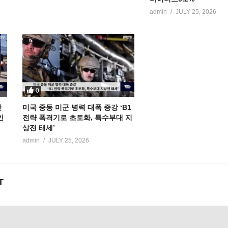
admin
JULY 25, 2026
0
만
미국 중동 미군 병력 대폭 증강 ‘B1
인
전략 폭격기로 초토화, 특수부대 지
상전 태세’
admin
JULY 25, 2026
T