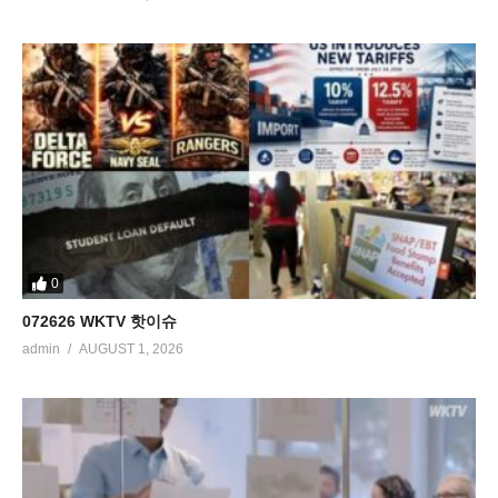
0
072626 WKTV 핫이슈
admin
AUGUST 1, 2026