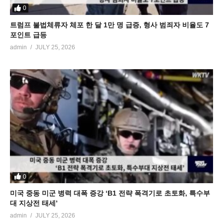
0
트럼프 불법체류자 체포 한 달 1만 명 급증, 형사 범죄자 비율도 7
포인트 급등
admin
JULY 25, 2026
0
미국 중동 미군 병력 대폭 증강 ‘B1 전략 폭격기로 초토화, 특수부
대 지상전 태세’
admin
JULY 25, 2026