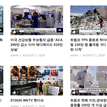
0
0
공화
미국 건강보험 무보험자 급증 ‘ACA
트럼프 TPS 종료로 하이
290만 감소 이어 메디케이드 410만
등 130만 명 출국령 ‘3
상실’
란 시작’
admin
AUGUST 1, 2026
admin
AUGUST 1, 2026
0
0
이
072626 WKTV 핫이슈
트럼프 첫해 이민,관세정
용창출 100만 개 이상 
admin
AUGUST 1, 2026