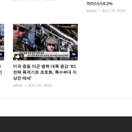
마이너스0.2%
admin
JULY 25, 2026
0
만
미국 중동 미군 병력 대폭 증강 ‘B1
인
전략 폭격기로 초토화, 특수부대 지
상전 태세’
admin
JULY 25, 2026