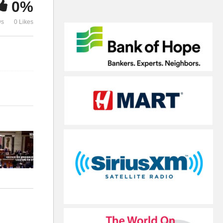
0%
10배 더 올랐다’
야 6월에나 
ws
0 Likes