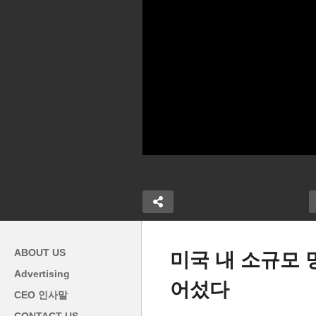
ABOUT US
미국 내 소규모 
Advertising
어섰다
 거부율 ‘공화
세계 부자 국가 순위 바뀌었다
미
CEO 인사말
행정부에서 더
‘일본 불경기로 3위에서 4위
사