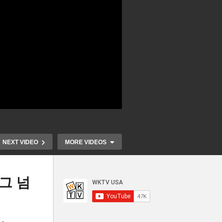
NEXT VIDEO
MORE VIDEOS
그 넘
 가
미국민 장바구니 체감물가 ‘전
부담
체 인상률보다 최소 2배, 최대
미국 기준금리