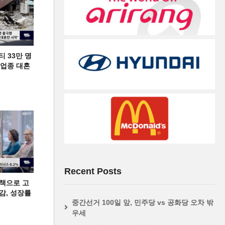
티 33만 명
디 업종 대혼
Recent Posts
책으로 고
급감, 성장률
중간선거 100일 앞, 민주당 vs 공화당 오차 밖
우세