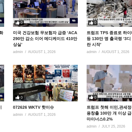
0
0
공화
미국 건강보험 무보험자 급증 ‘ACA
트럼프 TPS 종료로 하이
290만 감소 이어 메디케이드 410만
등 130만 명 출국령 ‘3
상실’
란 시작’
admin
AUGUST 1, 2026
admin
AUGUST 1, 2026
0
0
이
072626 WKTV 핫이슈
트럼프 첫해 이민,관세정
용창출 100만 개 이상 
admin
AUGUST 1, 2026
마이너스0.2%
admin
JULY 25, 2026