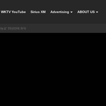
WKTV YouTube
Sirius XM
Advertising
ABOUT US
가능성’ 33년만에 최악