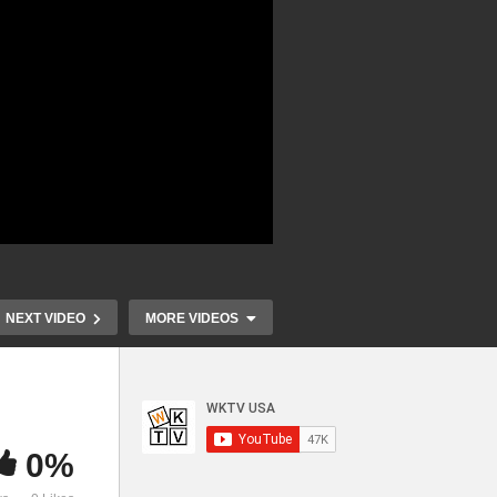
NEXT VIDEO
MORE VIDEOS
0%
미국 고물가 생활고 여전 ‘휘발
트럼프 자택수
년
유값 내렸어도 식품값 두자리
문건 11건 