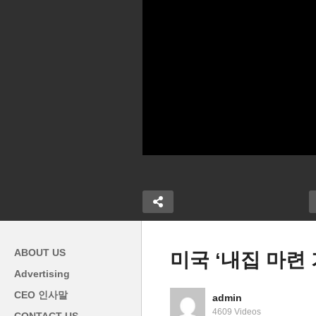
ABOUT US
미국 ‘내집 마련
Advertising
전
CEO 인사말
admin
월에 8.5%로
IRS 단속요원 증원돼도 중산
고
4609 Videos