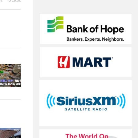
ws
0 Likes
수 급등’
나