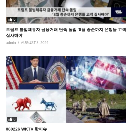
0
트럼프 불법체류자 금융거래 단속 돌입 ‘8월 중순까지 은행들 고객
실사해야’
admin
AUGUST 8, 2026
0
080226 WKTV 핫이슈