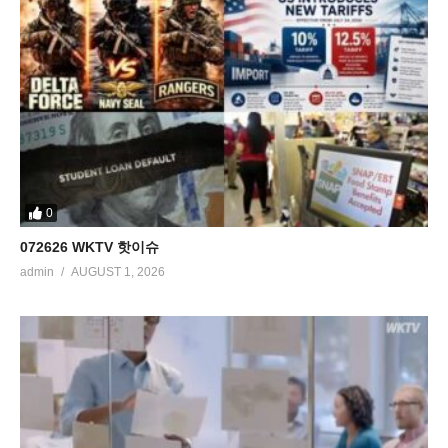
0
072626 WKTV 핫이슈
admin
AUGUST 1, 2026