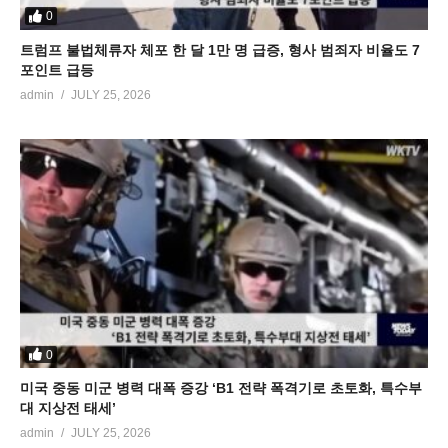
0
트럼프 불법체류자 체포 한 달 1만 명 급증, 형사 범죄자 비율도 7
포인트 급등
admin
JULY 25, 2026
0
미국 중동 미군 병력 대폭 증강 ‘B1 전략 폭격기로 초토화, 특수부
대 지상전 태세’
admin
JULY 25, 2026