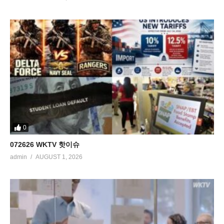
0
072626 WKTV 핫이슈
admin
AUGUST 1, 2026