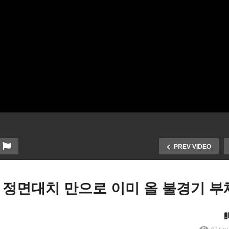
PREV VIDEO
 정면대치 만으로 이미 올 불경기 부
국 2년제 준학사 전공 17개
년제 대졸자 연봉보다 더 번
바이든 맥카시 ‘아직 노딜, 