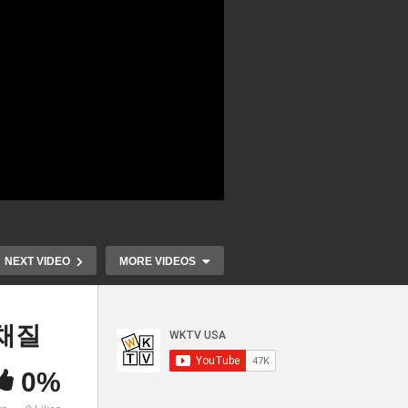
NEXT VIDEO
MORE VIDEOS
채질
0%
미국민 35% 고물가로 가계경
미국 4개국 
이
제 나빠졌다 ‘실질소득, 저축
한 스폰서들 1