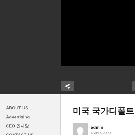
ABOUT US
미국 국가디폴트
Advertising
미국 6월회의에서 금리동결 대
미
CEO 인사말
admin
급 또 강등되
신 또 올리나 ‘인상가능성 제기
4
4609 Videos