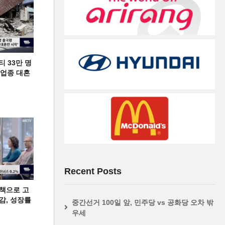
티 33만 명
디 업종 대혼
Recent Posts
책으로 고
급감, 성장률
중간선거 100일 앞, 민주당 vs 공화당 오차 밖
우세