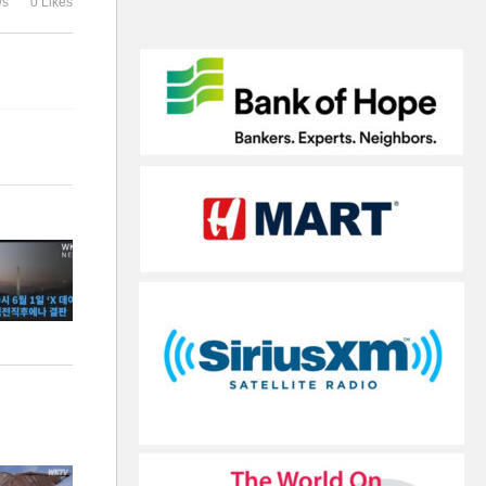
ws
0 Likes
줄어 전년보다 악화’
다른 논란’