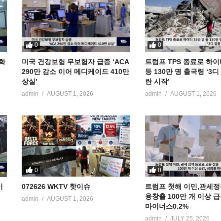
0
0
공화
미국 건강보험 무보험자 급증 ‘ACA
트럼프 TPS 종료로 하이
290만 감소 이어 메디케이드 410만
등 130만 명 출국령 ‘3
상실’
란 시작’
admin
AUGUST 1, 2026
admin
AUGUST 1, 2026
0
0
이
072626 WKTV 핫이슈
트럼프 첫해 이민,관세정
용창출 100만 개 이상 
admin
AUGUST 1, 2026
마이너스0.2%
admin
JULY 25, 2026