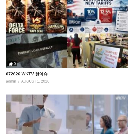
0
072626 WKTV 핫이슈
admin
AUGUST 1, 2026