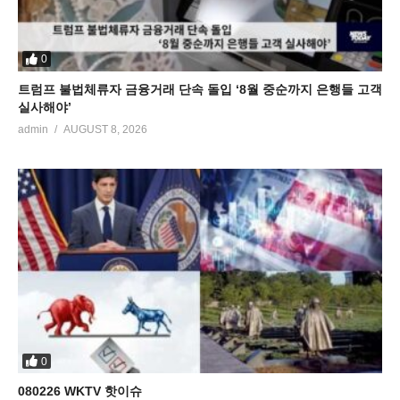
0
트럼프 불법체류자 금융거래 단속 돌입 ‘8월 중순까지 은행들 고객
실사해야’
admin
AUGUST 8, 2026
0
080226 WKTV 핫이슈