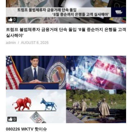
0
트럼프 불법체류자 금융거래 단속 돌입 ‘8월 중순까지 은행들 고객
실사해야’
admin
AUGUST 8, 2026
0
080226 WKTV 핫이슈