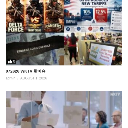
0
072626 WKTV 핫이슈
admin
AUGUST 1, 2026