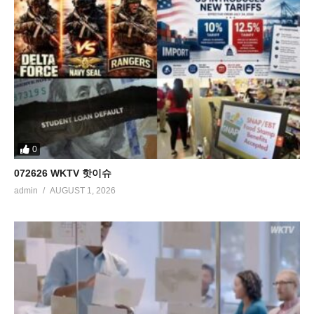
0
072626 WKTV 핫이슈
admin
AUGUST 1, 2026