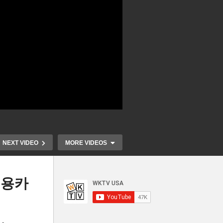
NEXT VIDEO
MORE VIDEOS
신용카
‘실
미국민들 자동차 더 오래탄다
미국 국경체
피하
‘올 현재 평균 12 5년으로 석달
반으로 급감 