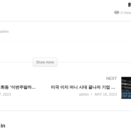
체 6700만개 가능성’
기 성공하나’
0 Vie
admin
Show more
NEXT
백악관 2차 5인회동 ‘이번주말까지 국가디폴트 피하기 합의안 타결 노력’
미국 이지 머니 시대 끝나자 기업 파산 급증 ‘올 1분기 전년의 두배’
, 2023
admin
MAY 18, 2023
 in