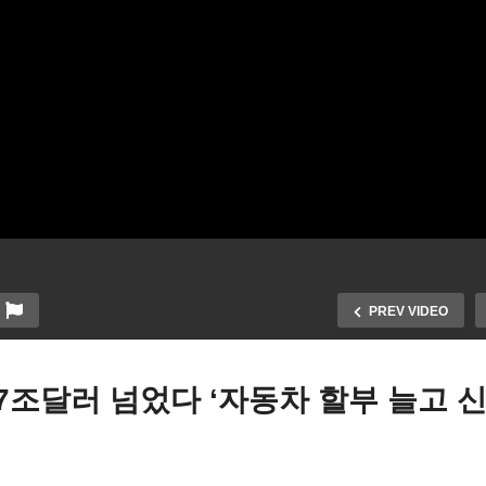
PREV VIDEO
7조달러 넘었다 ‘자동차 할부 늘고 
’
국 운전석 에어백 사상 최대
백악관 5인 회동 16일 재개 
콜 시작 ‘GM 1백만대 리콜,
무협상 진전, 국가 디폴트 