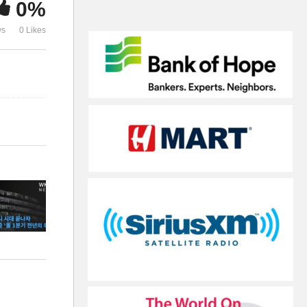
0%
길어져’
험
ws
0 Likes