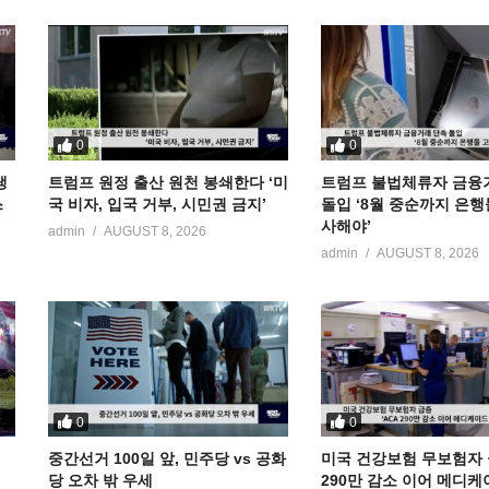
0
0
냉
트럼프 원정 출산 원천 봉쇄한다 ‘미
트럼프 불법체류자 금융
스
국 비자, 입국 거부, 시민권 금지’
돌입 ‘8월 중순까지 은행
사해야’
admin
AUGUST 8, 2026
admin
AUGUST 8, 2026
0
0
중간선거 100일 앞, 민주당 vs 공화
미국 건강보험 무보험자 급
당 오차 밖 우세
290만 감소 이어 메디케