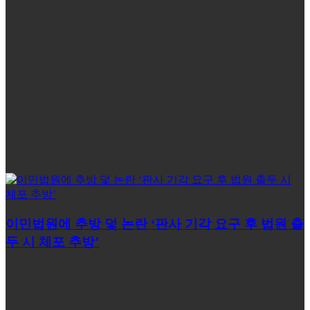
이민법원에 추방 덫 논란 ‘판사 기각 요구 후 법원 출
두 시 체포 추방’