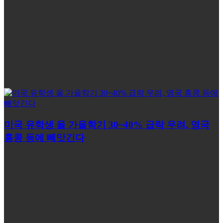
미국 유학생 올 가을학기 30~40% 급락 우려, 영국
홍콩 등에 빼앗긴다