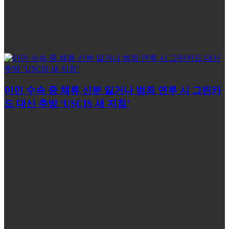
이민 수속 중 체류 신분 잃거나 범죄 연루 시 그린카
드 대신 추방 ‘USCIS 새 지침’