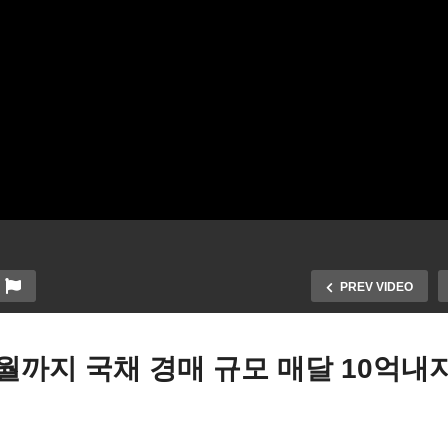
PREV VIDEO
월까지 국채 경매 규모 매달 10억내지
스라엘 ‘비밀의 장막’ 군사작
자동차 연합노조 6주만에 
, 미국 중동주둔 미군 4만명
자동차 파업 완전 끝 ‘임금