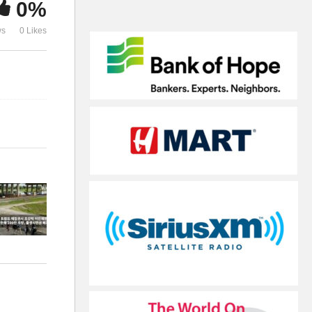
0%
두는 부모들 속출
어’
ws
0 Likes