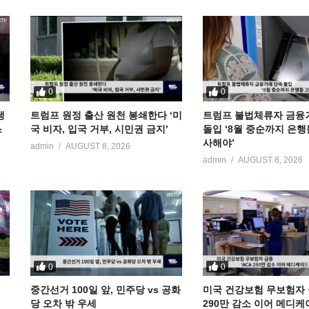
0
0
냉
트럼프 원정 출산 원천 봉쇄한다 ‘미
트럼프 불법체류자 금융
스
국 비자, 입국 거부, 시민권 금지’
돌입 ‘8월 중순까지 은행
사해야’
admin
AUGUST 8, 2026
admin
AUGUST 8, 2026
0
0
중간선거 100일 앞, 민주당 vs 공화
미국 건강보험 무보험자 급
당 오차 밖 우세
290만 감소 이어 메디케