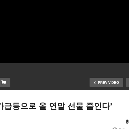
PREV VIDEO
물가급등으로 올 연말 선물 줄인다’
차기 하원의장 맥카시 확실,
국 중간선거 전야 판세 ‘공화
화 상원대표 맥코넬에 스캇