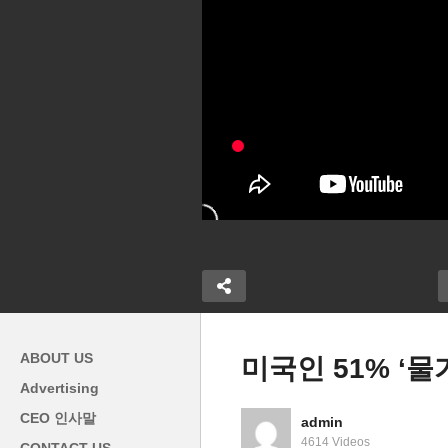
ABOUT US
미국인 51% ‘
Advertising
바람 갈수록 거
미국 10월 CPI 소비자 물가
CEO 인사말
admin
융, 부동산 업
7.7%로 대폭 완화됐다 ‘물가
미
4614 Videos