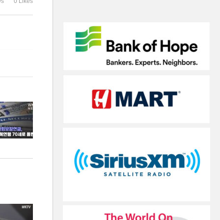
ws
0 Likes
원 확실, 상원 유리’
졌어요’