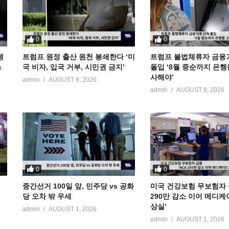
0
0
냉
트럼프 원정 출산 원천 봉쇄한다 ‘미
트럼프 불법체류자 금융
스
국 비자, 입국 거부, 시민권 금지’
돌입 ‘8월 중순까지 은행
사해야’
admin
AUGUST 8, 2026
admin
AUGUST 8, 2026
0
0
중간선거 100일 앞, 민주당 vs 공화
미국 건강보험 무보험자 급
당 오차 밖 우세
290만 감소 이어 메디케
상실’
admin
AUGUST 1, 2026
admin
AUGUST 1, 2026