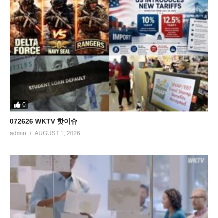
0
072626 WKTV 핫이슈
admin
AUGUST 1, 2026