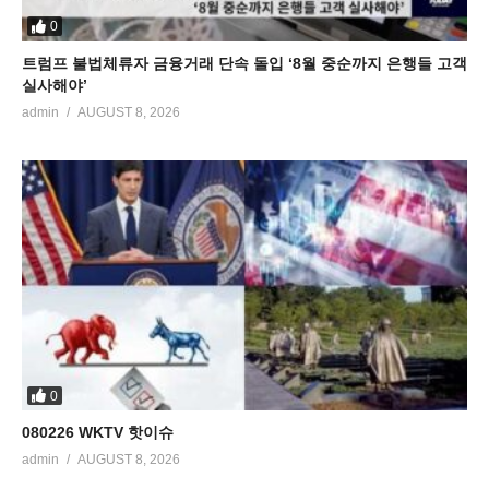
0
트럼프 불법체류자 금융거래 단속 돌입 ‘8월 중순까지 은행들 고객
실사해야’
admin
AUGUST 8, 2026
0
080226 WKTV 핫이슈
admin
AUGUST 8, 2026