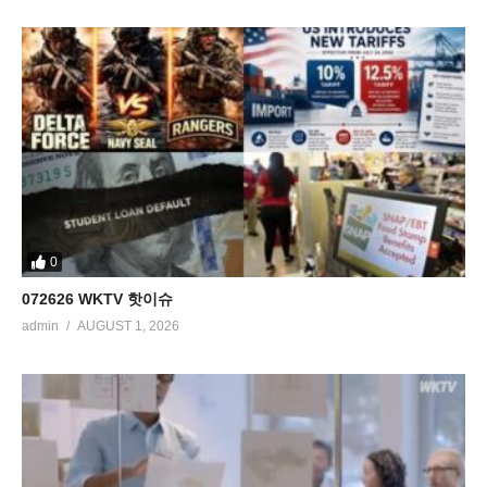
0
072626 WKTV 핫이슈
admin
AUGUST 1, 2026