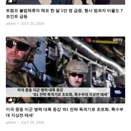
0
트럼프 불법체류자 체포 한 달 1만 명 급증, 형사 범죄자 비율도 7
포인트 급등
admin
JULY 25, 2026
0
미국 중동 미군 병력 대폭 증강 ‘B1 전략 폭격기로 초토화, 특수부
대 지상전 태세’
admin
JULY 25, 2026