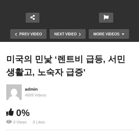
PREV VIDEO
NEXT VIDEO
MORE VIDEOS
미국의 민낯 ‘렌트비 급등, 서민
생활고, 노숙자 급증’
admin
4609 Videos
러시아 보이콧 나선 미국 등 서방기업들 330개사로
0%
봇물
0 Views
0 Likes