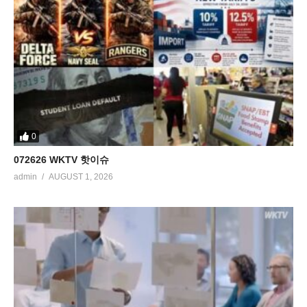
0
072626 WKTV 핫이슈
admin
AUGUST 1, 2026