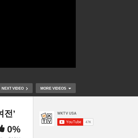
NEXT VIDEO
MORE VIDEOS
여전’
0%
곳
미국 9월부터 대다수 출근 시
트럼프 9월 
,
작, ‘주 5일, 9시에서 5시는 끝
직접 출두 없