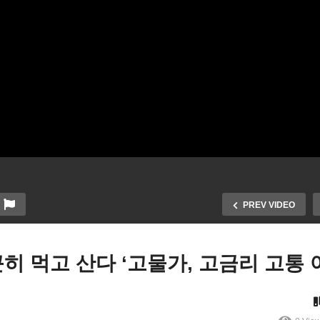
PREV VIDEO
근히 먹고 산다 ‘고물가, 고금리 고통 
국 고속철도 전국서 확장 또
분노운전자 난폭운전 많은 
 신설 대역사 ‘암트랙에 민간
‘애리조나, 버지니아, 텍사스