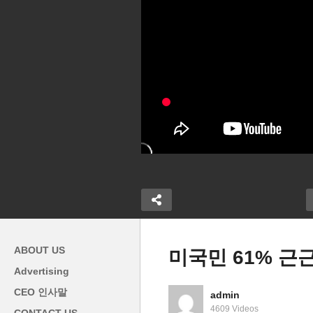
ABOUT US
미국민 61% 근
Advertising
 약이냐 독이
미국 메디케어 실제지출 예상
미
CEO 인사말
admin
부-미국 지탱에
보다 10년간 3조 9천억달러 덜
는
4609 Videos