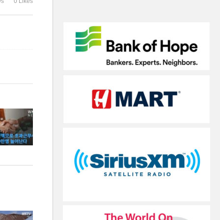
ws
0 Likes
났다’
주장 ‘생중계 