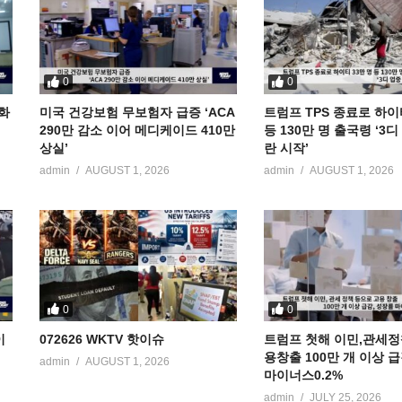
0
0
공화
미국 건강보험 무보험자 급증 ‘ACA
트럼프 TPS 종료로 하이
290만 감소 이어 메디케이드 410만
등 130만 명 출국령 ‘3
상실’
란 시작’
admin
AUGUST 1, 2026
admin
AUGUST 1, 2026
0
0
이
072626 WKTV 핫이슈
트럼프 첫해 이민,관세정
용창출 100만 개 이상 
admin
AUGUST 1, 2026
마이너스0.2%
admin
JULY 25, 2026