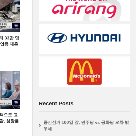
티 33만 명
디 업종 대혼
Recent Posts
책으로 고
급감, 성장률
중간선거 100일 앞, 민주당 vs 공화당 오차 밖
우세