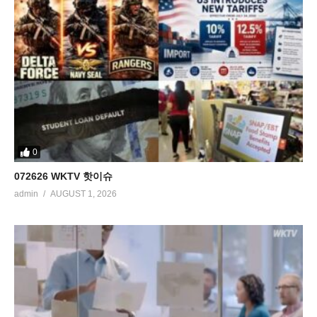
0
072626 WKTV 핫이슈
admin
AUGUST 1, 2026