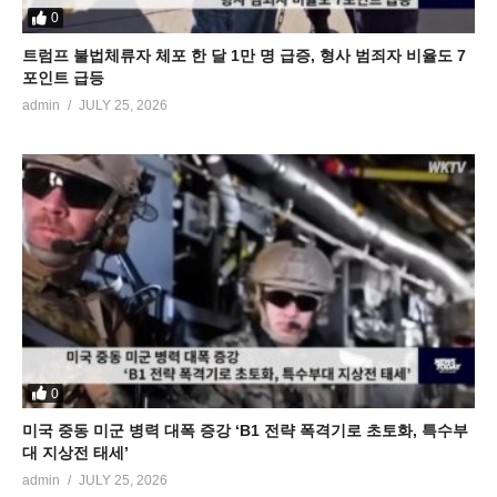
0
트럼프 불법체류자 체포 한 달 1만 명 급증, 형사 범죄자 비율도 7
포인트 급등
admin
JULY 25, 2026
0
미국 중동 미군 병력 대폭 증강 ‘B1 전략 폭격기로 초토화, 특수부
대 지상전 태세’
admin
JULY 25, 2026