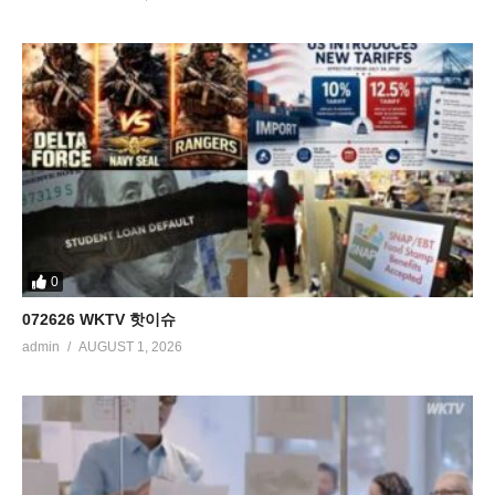
0
072626 WKTV 핫이슈
admin
AUGUST 1, 2026