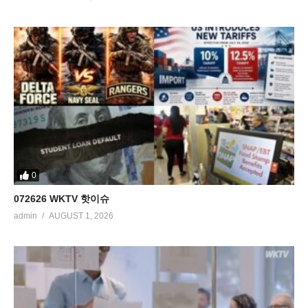
0
072626 WKTV 핫이슈
admin
AUGUST 1, 2026