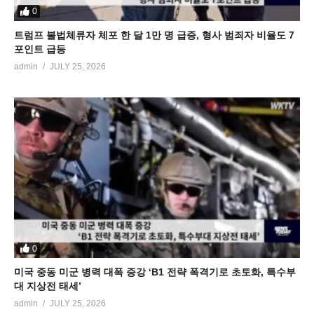
0
트럼프 불법체류자 체포 한 달 1만 명 급증, 형사 범죄자 비율도 7
포인트 급등
admin
JULY 25, 2026
0
미국 중동 미군 병력 대폭 증강 ‘B1 전략 폭격기로 초토화, 특수부
대 지상전 태세’
admin
JULY 25, 2026