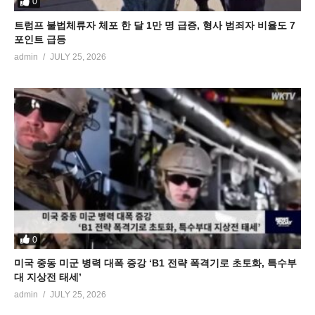
0
트럼프 불법체류자 체포 한 달 1만 명 급증, 형사 범죄자 비율도 7
포인트 급등
admin
JULY 25, 2026
0
미국 중동 미군 병력 대폭 증강 ‘B1 전략 폭격기로 초토화, 특수부
대 지상전 태세’
admin
JULY 25, 2026