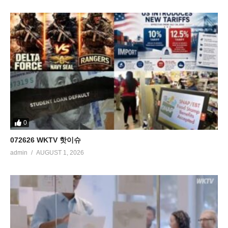
0
072626 WKTV 핫이슈
admin
AUGUST 1, 2026