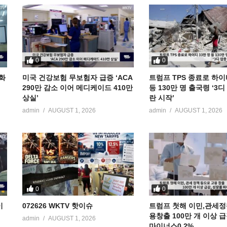
0
0
공화
미국 건강보험 무보험자 급증 ‘ACA
트럼프 TPS 종료로 하이
290만 감소 이어 메디케이드 410만
등 130만 명 출국령 ‘3
상실’
란 시작’
admin
AUGUST 1, 2026
admin
AUGUST 1, 2026
0
0
이
072626 WKTV 핫이슈
트럼프 첫해 이민,관세정
용창출 100만 개 이상 
admin
AUGUST 1, 2026
마이너스0.2%