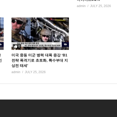
admin
JULY 25, 2026
0
만
미국 중동 미군 병력 대폭 증강 ‘B1
인
전략 폭격기로 초토화, 특수부대 지
상전 태세’
admin
JULY 25, 2026