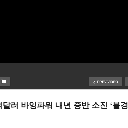
PREV VIDEO
억달러 바잉파워 내년 중반 소진 ‘불경
국 첨단 리얼 ID 운전면허증
오페크 플러스 추가 감산 