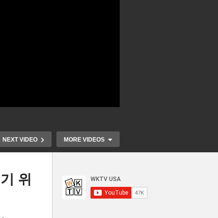
NEXT VIDEO
MORE VIDEOS
기 위
200만 드리
없다
‘기억력과 집중력’을 유지하기
임덕 회기에