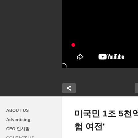
ABOUT US
미국민 1조 5천
Advertising
험 여전’
CEO 인사말
상원승리로 정
미국시민권 취득 한해 100만
미