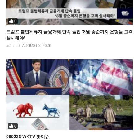
0
트럼프 불법체류자 금융거래 단속 돌입 ‘8월 중순까지 은행들 고객
실사해야’
admin
AUGUST 8, 2026
0
080226 WKTV 핫이슈