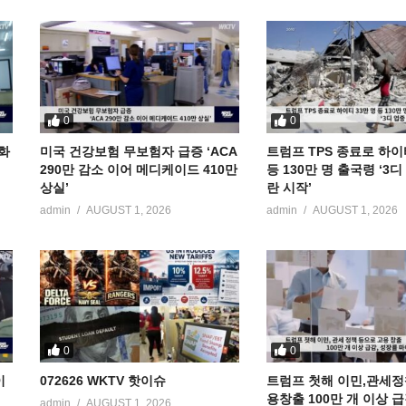
0
0
공화
미국 건강보험 무보험자 급증 ‘ACA
트럼프 TPS 종료로 하이
290만 감소 이어 메디케이드 410만
등 130만 명 출국령 ‘3
상실’
란 시작’
admin
AUGUST 1, 2026
admin
AUGUST 1, 2026
0
0
이
072626 WKTV 핫이슈
트럼프 첫해 이민,관세정
용창출 100만 개 이상 
admin
AUGUST 1, 2026