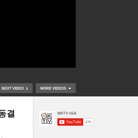
NEXT VIDEO
MORE VIDEOS
리동결
 또
분노운전자 난폭운전 많은 곳
미국 9월부터
민간
‘애리조나, 버지니아, 텍사스,
작, ‘주 5일,