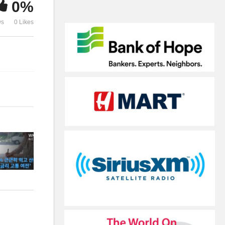
0%
뉴욕, 캘리포니아 등’
났다’
ws
0 Likes