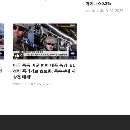
마이너스0.2%
admin
JULY 25, 2026
0
만
미국 중동 미군 병력 대폭 증강 ‘B1
인
전략 폭격기로 초토화, 특수부대 지
상전 태세’
admin
JULY 25, 2026