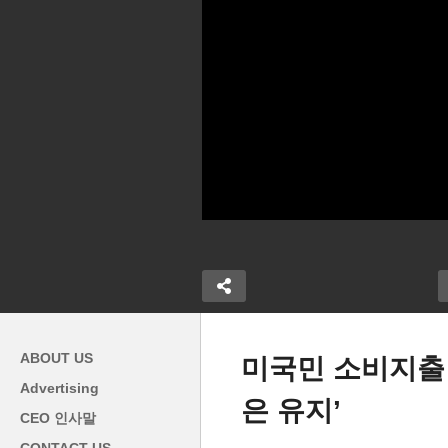
ABOUT US
미국민 소비지출 
Advertising
은 유지’
미국 이민노동자 약이냐 독이
미
CEO 인사말
업체 노린 소
냐 ‘논쟁에 종지부-미국 지탱에
끝