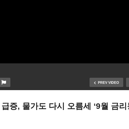
PREV VIDEO
급증, 물가도 다시 오름세 ‘9월 금
국 팬더믹 추가 푸드스탬프
미국 고속철도 전국서 확장
나 빈곤층 결식아동 2배 급
는 신설 대역사 ‘암트랙에 