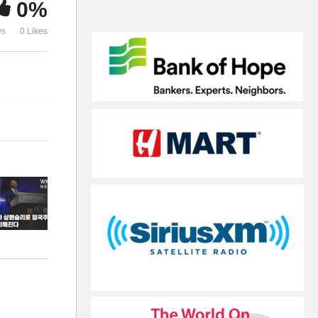
0%
험 여전’
만명에게 잘못
ws
0 Likes