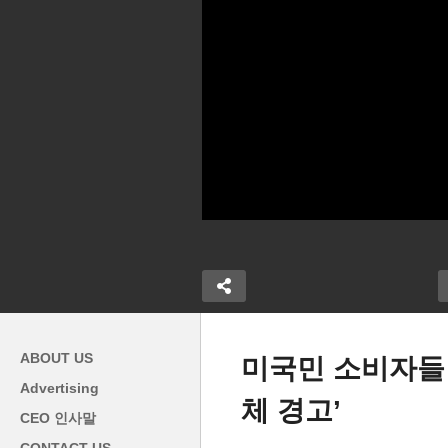
ABOUT US
미국민 소비자들 
Advertising
체 경고’
망 천차만별
미국인들 은퇴저축 조기인출
2
CEO 인사말
vs 최소 1% 상
최고치 ‘고물가, 고금리에 은퇴
임