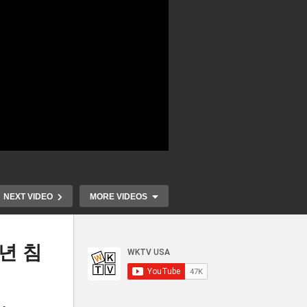
NEXT VIDEO
MORE VIDEOS
년 침
S
미국민 1조 5천억달러 바잉파
정요
워 내년 중반 소진 ‘불경기 위
학자융자금 탕