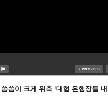
PREV VIDEO
씀씀이 크게 위축 ‘대형 은행장들 내
00만 드리머들 구제법안 레
새해부터 600달러 거래 IR
덕 회기에 초당적 추진한다
보고된다 ‘불안과 불편, 개