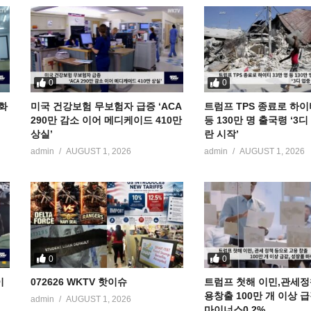
0
0
공화
미국 건강보험 무보험자 급증 ‘ACA
트럼프 TPS 종료로 하이
290만 감소 이어 메디케이드 410만
등 130만 명 출국령 ‘3
상실’
란 시작’
admin
AUGUST 1, 2026
admin
AUGUST 1, 2026
0
0
이
072626 WKTV 핫이슈
트럼프 첫해 이민,관세정
용창출 100만 개 이상 
admin
AUGUST 1, 2026
마이너스0.2%