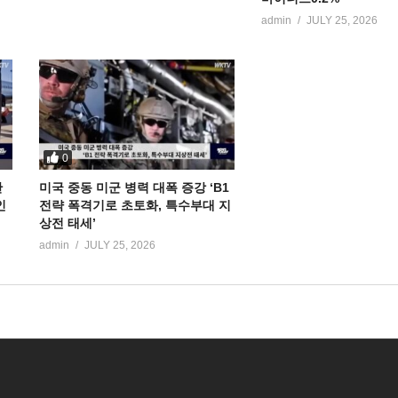
admin
JULY 25, 2026
0
만
미국 중동 미군 병력 대폭 증강 ‘B1
인
전략 폭격기로 초토화, 특수부대 지
상전 태세’
admin
JULY 25, 2026